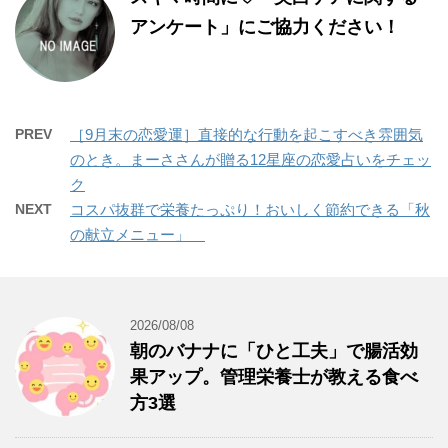
アンケート」にご協力ください！
PREV
［9月末の恋愛運］直接的な行動を起こすべき雰囲気
のとき。まーささんが贈る12星座の恋愛占いをチェッ
ク
NEXT
コスパ抜群で栄養たっぷり！おいしく節約できる「秋
の献立メニュー」
2026/08/08
朝のバナナに「ひと工夫」で腸活効
果アップ。管理栄養士が教える食べ
方3選