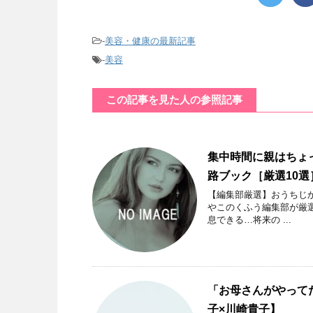
-
美容・健康の最新記事
-
美容
この記事を見た人の参照記事
集中時間に親はちょ
路ブック［厳選10選
【編集部厳選】おうちじ
やこのくふう編集部が厳選
息できる…将来の ...
「お母さんがやって
子×川崎貴子】