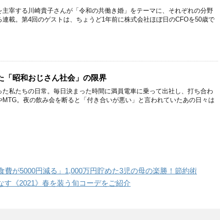
を主宰する川崎貴子さんが「令和の共働き婚」をテーマに、それぞれの分野
連載。第4回のゲストは、ちょうど1年前に株式会社ほぼ日のCFOを50歳で
た「昭和おじさん社会」の限界
った私たちの日常。毎日決まった時間に満員電車に乗って出社し、打ち合わ
やMTG。夜の飲み会を断ると「付き合いが悪い」と言われていたあの日々は
費が5000円減る」1,000万円貯めた3児の母の楽勝！節約術
す《2021》春を装う旬コーデをご紹介