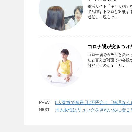
婚活サイト「キャリ婚」
で活躍するプロと対談する
退任し、現在は ...
コロナ禍が突きつけ
コロナ禍でガラリと変わ
せと言えば対面での会議
何だったのか？ と ...
PREV
5人家族で食費月2万円台！「無理なく食
NEXT
大人女性はリュックをきれいめに着こな