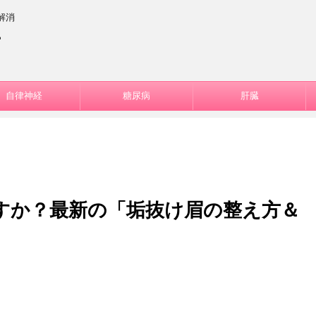
解消
ー
自律神経
糖尿病
肝臓
すか？最新の「垢抜け眉の整え方＆