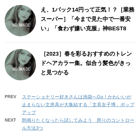
え、1パック14円って正気！？［業務
スーパー］「今まで見た中で一番安
い」「食わず嫌い克服」神BEST8
［2023］春を彩るおすすめのトレン
ドヘアカラー集。似合う髪色がきっ
と見つかる
PREV
ステーショナリー好きさんは池袋へGo！かわいいが
止まらない文房具が大集結する「文具女子博」ポップ
アップ
NEXT
怒鳴りたくなったら試してみよう 怒りのコントロー
ル方法3つ