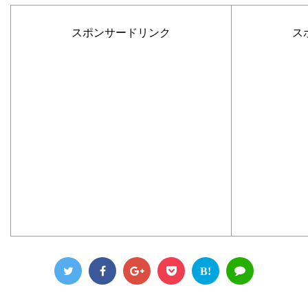
スポンサードリンク
ス
B!