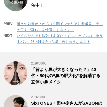
催中！
PREV
風水の効果が上がる《玄関インテリア》参考書。少し
の工夫で暮らしを快適にするヒント
NEXT
いくらなんでも欲張りすぎだって…！セブンの「激う
まパン」秋の味を3つも楽しめちゃうなんて！
2026/08/05
「昔より鼻が大きくなった？」40
代・50代の“鼻の肥大化”を解消する
立体小鼻メイク
2026/08/05
SixTONES・田中樹さんがSABONの