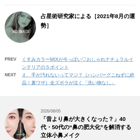
占星術研究家による［2021年8月の運
勢］
PREV
くすみカラーMIXが今っぽい♡おしゃれナチュラルイ
ンテリアの５ポイント
NEXT
え、手が汚れないってマジ？［ハンバーグこねずに絶
品！裏ワザ］全ズボラが泣く「洗い物なし」
2026/08/05
「昔より鼻が大きくなった？」40
代・50代の“鼻の肥大化”を解消する
立体小鼻メイク