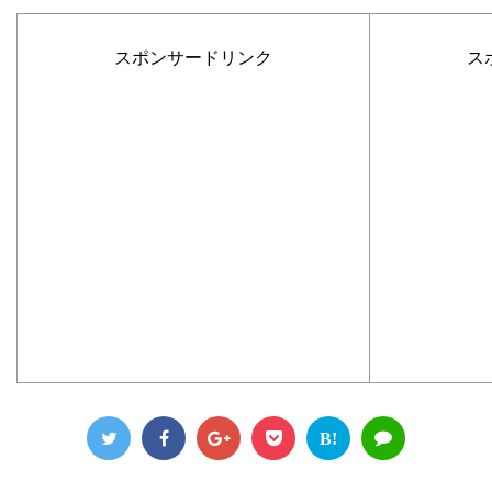
スポンサードリンク
ス
B!