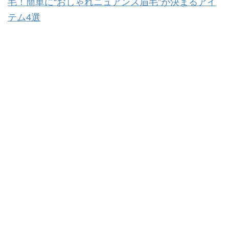
毛！簡単に“おしゃれニュアンス眉毛”が決まるアイ
テム4選