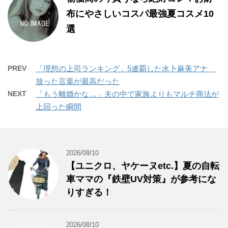
布にやさしいコスパ最強夏コスメ10
選
PREV
「理想の上司ランキング」5連覇した水卜麻美アナ
放った言葉が最高だった
NEXT
「もう離婚かな…」夫の中で家族よりもマルチ商法が
上回った瞬間
2026/08/10
【ユニクロ、ヤケーヌetc.】夏の自転
車ママの『鉄壁UV対策』が参考にな
りすぎる！
2026/08/10