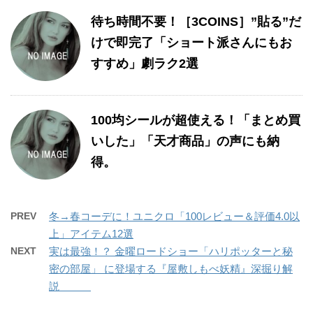
待ち時間不要！［3COINS］”貼る”だ
けで即完了「ショート派さんにもお
すすめ」劇ラク2選
100均シールが超使える！「まとめ買
いした」「天才商品」の声にも納
得。
PREV
冬→春コーデに！ユニクロ「100レビュー＆評価4.0以
上」アイテム12選
NEXT
実は最強！？ 金曜ロードショー「ハリポッターと秘
密の部屋」 に登場する『屋敷しもべ妖精』深掘り解
説