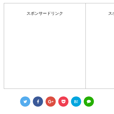
スポンサードリンク
ス
B!