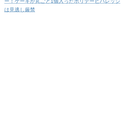
ー！ケーキが丸ごと1個入ったホリデービバレッジ
は見逃し厳禁