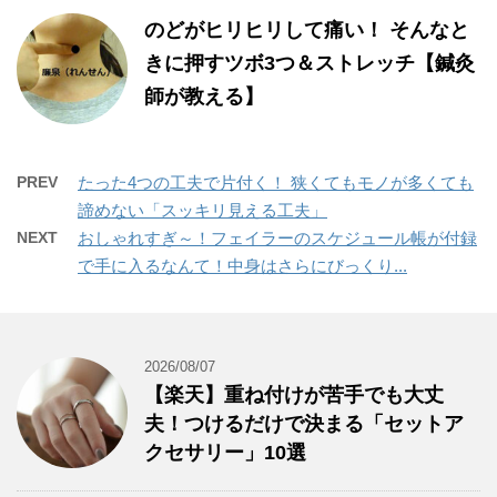
のどがヒリヒリして痛い！ そんなと
きに押すツボ3つ＆ストレッチ【鍼灸
師が教える】
PREV
たった4つの工夫で片付く！ 狭くてもモノが多くても
諦めない「スッキリ見える工夫」
NEXT
おしゃれすぎ～！フェイラーのスケジュール帳が付録
で手に入るなんて！中身はさらにびっくり...
2026/08/07
【楽天】重ね付けが苦手でも大丈
夫！つけるだけで決まる「セットア
クセサリー」10選