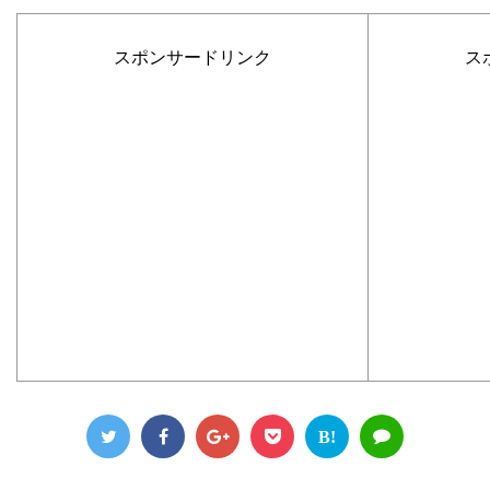
スポンサードリンク
ス
B!