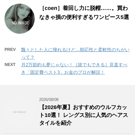
［coen］着回し力に脱帽……。買わ
なきゃ損の便利すぎるワンピース5選
PREV
飄々とした人に憧れるけど…順応性と柔軟性のちがい
って？
NEXT
月2万節約も夢じゃない！［誰でもできる］見直すべ
き「固定費ベスト3」お金のプロが解説！
2026/08/08
【2026年夏】おすすめのウルフカッ
ト10選！ レングス別に人気のヘアス
タイルを紹介