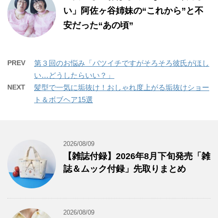
い」阿佐ヶ谷姉妹の“これから”と不
安だった“あの頃”
PREV
第３回のお悩み「バツイチですがそろそろ彼氏がほし
い…どうしたらいい？」
NEXT
髪型で一気に垢抜け！おしゃれ度上がる垢抜けショー
ト＆ボブヘア15選
2026/08/09
【雑誌付録】2026年8月下旬発売「雑
誌＆ムック付録」先取りまとめ
2026/08/09