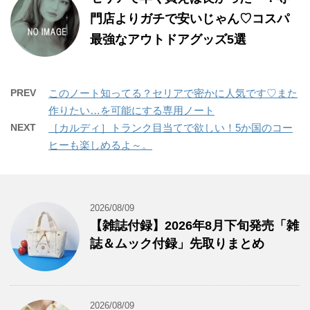
門店よりガチで安いじゃん♡コスパ
最強なアウトドアグッズ5選
PREV
このノート知ってる？セリアで密かに人気です♡また
作りたい…を可能にする専用ノート
NEXT
［カルディ］トランク目当てで欲しい！5か国のコー
ヒーも楽しめるよ～。
2026/08/09
【雑誌付録】2026年8月下旬発売「雑
誌＆ムック付録」先取りまとめ
2026/08/09