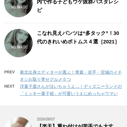
内で作る子どもウケ抜群パスタレシ
ピ
こなれ見えパンツは“多タック”！30
代のきれいめボトムス４選［2021］
PREV
東北出身エディターが選ぶ！青森・岩手・宮城のイチ
オシお取り寄せグルメ５つ
NEXT
洋菓子屋さんが泣いちゃうよ…！ディズニーランドの
「ミッキー菓子箱」が可愛いうえにめっちゃウマい
2026/08/07
【楽天】重ね付けが苦手でも大丈