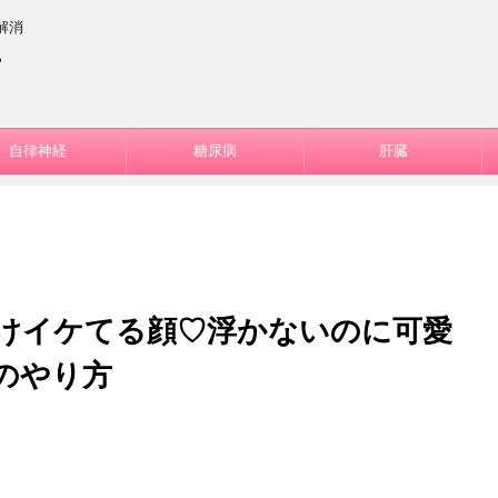
解消
ー
自律神経
糖尿病
肝臓
けイケてる顔♡浮かないのに可愛
のやり方