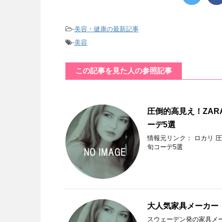
-
美容・健康の最新記事
-
美容
この記事を見た人の参照記事
圧倒的高見え！ZA
ーデ5選
情報元リンク： ロカリ 
旬コーデ5選
大人気家具メーカー［
スウェーデン発の家具メー