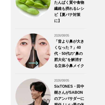
たんぱく質や食物
繊維も摂れるレシ
ピ【夏バテ対策
に】
2026/08/05
「昔より鼻が大き
くなった？」40
代・50代の“鼻の
肥大化”を解消す
る立体小鼻メイク
2026/08/05
SixTONES・田中
樹さんがSABON
のアンバサダーに
就任！いい男の休