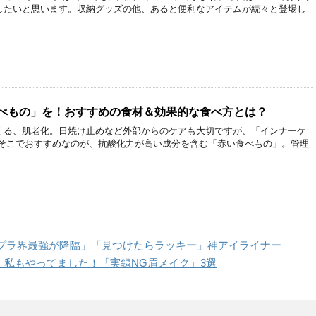
したいと思います。収納グッズの他、あると便利なアイテムが続々と登場し
食べもの」を！おすすめの食材＆効果的な食べ方とは？
くる、肌老化。日焼け止めなど外部からのケアも大切ですが、「インナーケ
 そこでおすすめなのが、抗酸化力が高い成分を含む「赤い食べもの」。管理
プラ界最強が降臨」「見つけたらラッキー」神アイライナー
 私もやってました！「実録NG眉メイク」3選