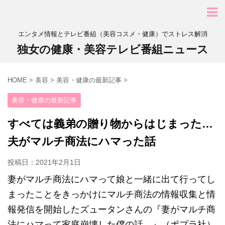
エンタメ情報とテレビ番組（美容コスメ・健康）でストレス解消
独女の健康・美容テレビ番組ニュース
HOME
>
美容
>
美容・健康の最新記事
>
美容・健康の最新記事
すべては義弟の贈り物からはじまった…
夫がマルチ商法にハマった話
投稿日：
2021年2月1日
妻がマルチ商法にハマって娘と一緒に出て行ってし
まったことをきっかけにマルチ商法の情報収集と情
報発信を開始したズュータンさんの『妻がマルチ商
法にハマって家庭崩壊した僕の話。』（ポプラ社）