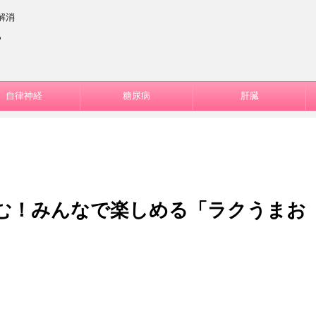
解消
ー
自律神経
糖尿病
肝臓
む！みんなで楽しめる「ラクうまお