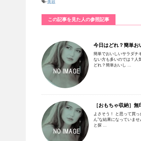
-
美容
この記事を見た人の参照記事
今日はどれ？簡単お
簡単でおいしいサラダチ
ない方も多いのでは？人気
どれ？簡単おいし ...
［おもちゃ収納］無
よさそう！ と思って買
ん”な結果になっていませ
と探 ...