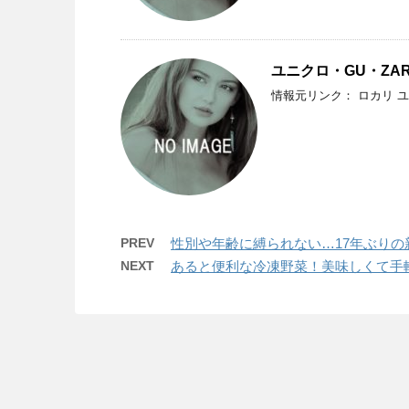
ユニクロ・GU・ZA
情報元リンク： ロカリ ユ
PREV
性別や年齢に縛られない…17年ぶりの新
NEXT
あると便利な冷凍野菜！美味しくて手