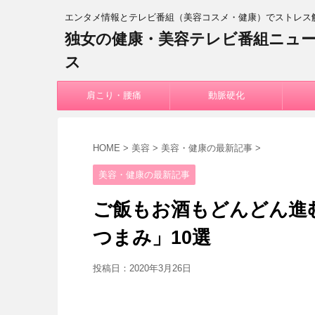
エンタメ情報とテレビ番組（美容コスメ・健康）でストレス
独女の健康・美容テレビ番組ニュ
ス
肩こり・腰痛
動脈硬化
HOME
>
美容
>
美容・健康の最新記事
>
美容・健康の最新記事
ご飯もお酒もどんどん進
つまみ」10選
投稿日：
2020年3月26日