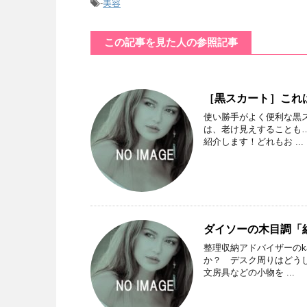
-
美容
この記事を見た人の参照記事
［黒スカート］これ
使い勝手がよく便利な黒
は、老け見えすることも
紹介します！どれもお ...
ダイソーの木目調「
整理収納アドバイザーのk
か？ デスク周りはどう
文房具などの小物を ...