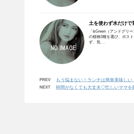
土を使わず水だけで
「&Green（アンドグ
の植物3種を選び、ポス
ず、気 ...
PREV
もう悩まない！ランチは簡単美味しい
NEXT
時間がなくても大丈夫♡忙しいママを