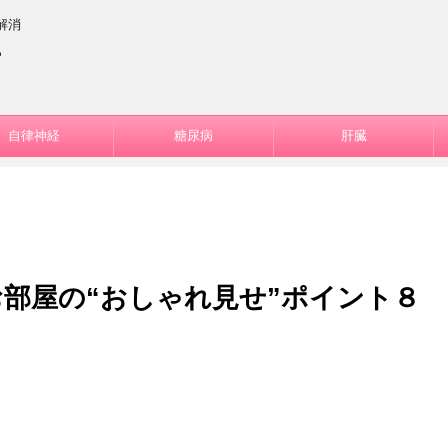
解消
ー
自律神経
糖尿病
肝臓
部屋の“おしゃれ見せ”ポイント８