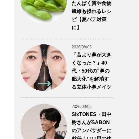
たんぱく質や食物
繊維も摂れるレシ
ピ【夏バテ対策
に】
2026/08/05
「昔より鼻が大き
くなった？」40
代・50代の“鼻の
肥大化”を解消す
る立体小鼻メイク
2026/08/05
SixTONES・田中
樹さんがSABON
のアンバサダーに
就任！いい男の休