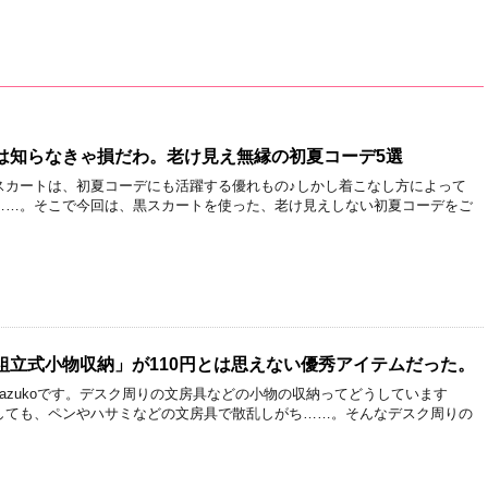
は知らなきゃ損だわ。老け見え無縁の初夏コーデ5選
スカートは、初夏コーデにも活躍する優れもの♪しかし着こなし方によって
……。そこで今回は、黒スカートを使った、老け見えしない初夏コーデをご
組立式小物収納」が110円とは思えない優秀アイテムだった。
azukoです。デスク周りの文房具などの小物の収納ってどうしています
しても、ペンやハサミなどの文房具で散乱しがち……。そんなデスク周りの