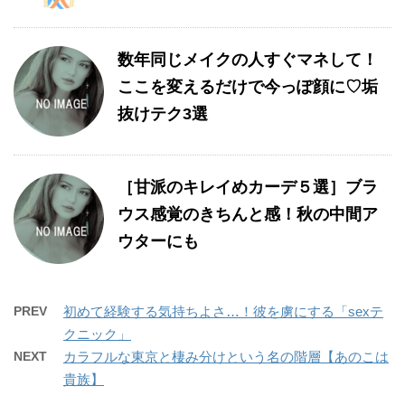
数年同じメイクの人すぐマネして！
ここを変えるだけで今っぽ顔に♡垢
抜けテク3選
［甘派のキレイめカーデ５選］ブラ
ウス感覚のきちんと感！秋の中間ア
ウターにも
PREV
初めて経験する気持ちよさ…！彼を虜にする「sexテ
クニック」
NEXT
カラフルな東京と棲み分けという名の階層【あのこは
貴族】