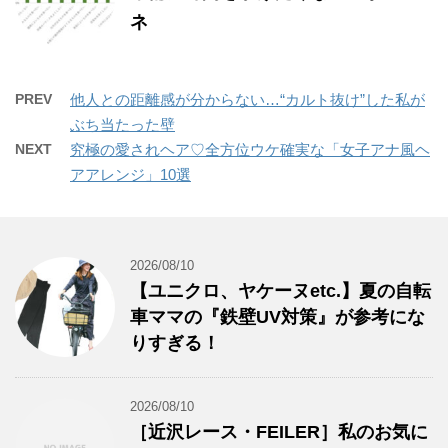
ネ
PREV
他人との距離感が分からない…“カルト抜け”した私が
ぶち当たった壁
NEXT
究極の愛されヘア♡全方位ウケ確実な「女子アナ風ヘ
アアレンジ」10選
2026/08/10
【ユニクロ、ヤケーヌetc.】夏の自転
車ママの『鉄壁UV対策』が参考にな
りすぎる！
2026/08/10
［近沢レース・FEILER］私のお気に