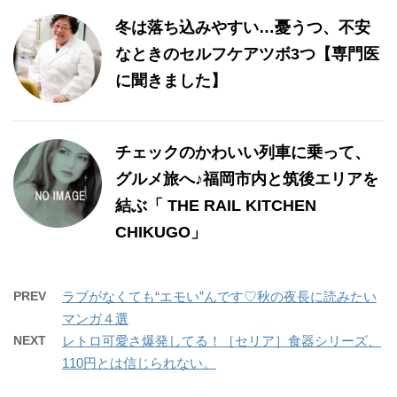
冬は落ち込みやすい…憂うつ、不安
なときのセルフケアツボ3つ【専門医
に聞きました】
チェックのかわいい列車に乗って、
グルメ旅へ♪福岡市内と筑後エリアを
結ぶ「 THE RAIL KITCHEN
CHIKUGO」
PREV
ラブがなくても“エモい”んです♡秋の夜長に読みたい
マンガ４選
NEXT
レトロ可愛さ爆発してる！［セリア］食器シリーズ、
110円とは信じられない。