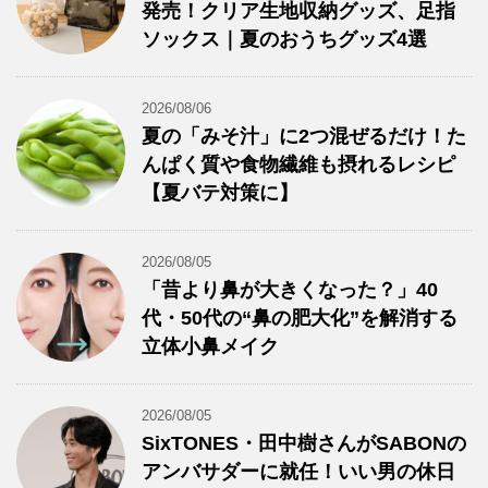
発売！クリア生地収納グッズ、足指
ソックス｜夏のおうちグッズ4選
2026/08/06
夏の「みそ汁」に2つ混ぜるだけ！た
んぱく質や食物繊維も摂れるレシピ
【夏バテ対策に】
2026/08/05
「昔より鼻が大きくなった？」40
代・50代の“鼻の肥大化”を解消する
立体小鼻メイク
2026/08/05
SixTONES・田中樹さんがSABONの
アンバサダーに就任！いい男の休日