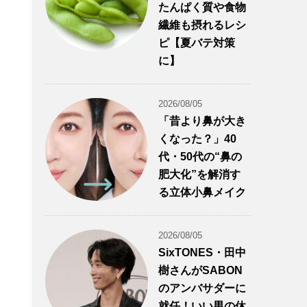
たんぱく質や食物
繊維も摂れるレシ
ピ【夏バテ対策
に】
2026/08/05
「昔より鼻が大き
くなった？」40
代・50代の“鼻の
肥大化”を解消す
る立体小鼻メイク
2026/08/05
SixTONES・田中
樹さんがSABON
のアンバサダーに
就任！いい男の休