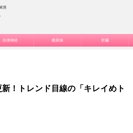
解消
ー
自律神経
糖尿病
肝臓
を更新！トレンド目線の「キレイめト