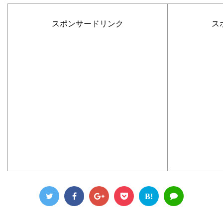
スポンサードリンク
ス
B!