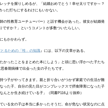
レッチを握りしめるが、「結婚おめでとう！幸せ太りですか～？
でめった打ちにするわけにもいかない。
師の性教育ユーチューバー）と話す機会があった。彼女が結婚発
せ太りですか？」というコメントが多数ついたらしい。
にもかかわらず。
選びとるための「性」の知識
』には、以下の文章がある。
たかったことをまとめた本にしよう」と頭に思い浮かべた子たち
童思春期病棟で出会った女の子たちです。
持つ子がやってきます。親と折り合いがつかず家庭での生活が難
なった子、自分の見た目がコンプレックスで摂食障害になった子
なんとか生き続けている子」（同書P116より抜粋）
ている女の子は本当に多かったそうだ。命が危ない状況なのに点