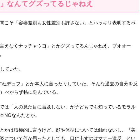
ヨ」なんてグズってるじゃねえ
間こそ「容姿差別も女性差別も許さない」とハッキリ表明するべ
言えなくナッチャウヨ」とかグズってるんじゃねえ、ブオオー
。
担していた。
すねデュフ」とか本人に言ったりしていた。そんな過去の自分を反
女）べからず帖に刻んでいる。
では「人の見た目に言及しない」が子どもでも知っているモラル
本NGなんだとか。
とかは積極的に言うけど、顔や体型については触れないし、『美
姿について何か思ったとしても、口に出すのはマナー違反、とい