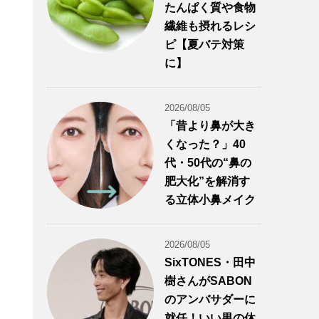
たんぱく質や食物
繊維も摂れるレシ
ピ【夏バテ対策
に】
2026/08/05
「昔より鼻が大き
くなった？」40
代・50代の“鼻の
肥大化”を解消す
る立体小鼻メイク
2026/08/05
SixTONES・田中
樹さんがSABON
のアンバサダーに
就任！いい男の休