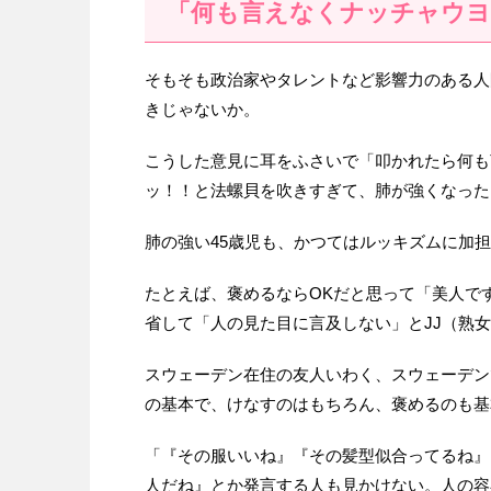
「何も言えなくナッチャウ
そもそも政治家やタレントなど影響力のある人
きじゃないか。
こうした意見に耳をふさいで「叩かれたら何も
ッ！！と法螺貝を吹きすぎて、肺が強くなった
肺の強い45歳児も、かつてはルッキズムに加
たとえば、褒めるならOKだと思って「美人で
省して「人の見た目に言及しない」とJJ（熟
スウェーデン在住の友人いわく、スウェーデン
の基本で、けなすのはもちろん、褒めるのも基
「『その服いいね』『その髪型似合ってるね』
人だね』とか発言する人も見かけない。人の容