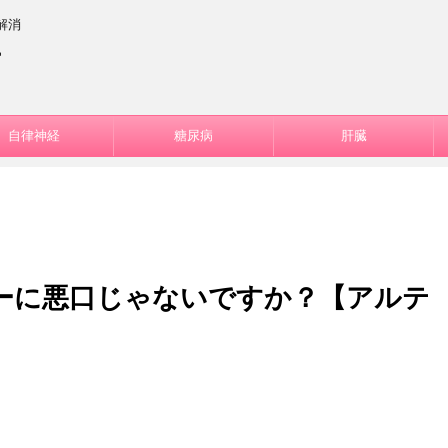
解消
ー
自律神経
糖尿病
肝臓
ーに悪口じゃないですか？【アルテ