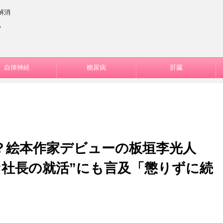
解消
ー
自律神経
糖尿病
肝臓
？絵本作家デビューの板垣李光人
“社長の就活”にも言及「懲りずに続