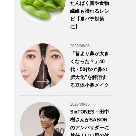
たんぱく質や食物
繊維も摂れるレシ
ピ【夏バテ対策
に】
2026/08/05
「昔より鼻が大き
くなった？」40
代・50代の“鼻の
肥大化”を解消す
る立体小鼻メイク
2026/08/05
SixTONES・田中
樹さんがSABON
のアンバサダーに
就任！いい男の休