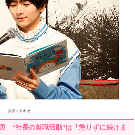
撮影／徳永 徹
題 “社長の就職活動”は「懲りずに続けま