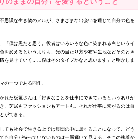
りのままの自分」を愛するということ
不思議な生き物のヌルが、さまざまな出会いを通じて自分の色を
、「僕は黒だと思う。役者はいろいろな色に染まれる白というイ
色を変えるというよりも、光の当たり方や布や生地などそのとき
情を見せていく……僕はそのタイプかなと思います」と明かしま
マの一つである同作。
かれた板垣さんは「好きなことを仕事にできているというありが
き。芝居もファッションもアートも。それが仕事に繋がるのは自
とができる。
しても社会で生きる上では集団の中に属することになって、どう
ても自分が持っていないものは一層輝いて見える。そこの執着か