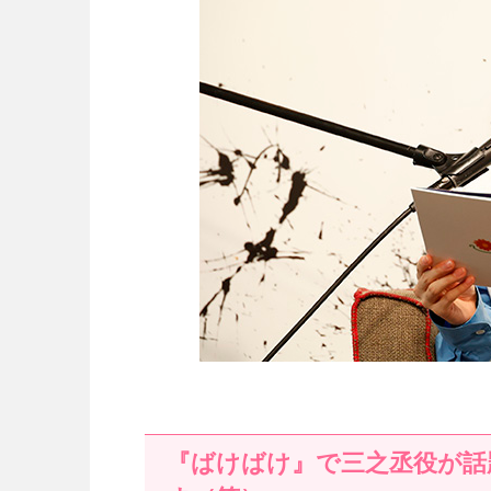
『ばけばけ』で三之丞役が話