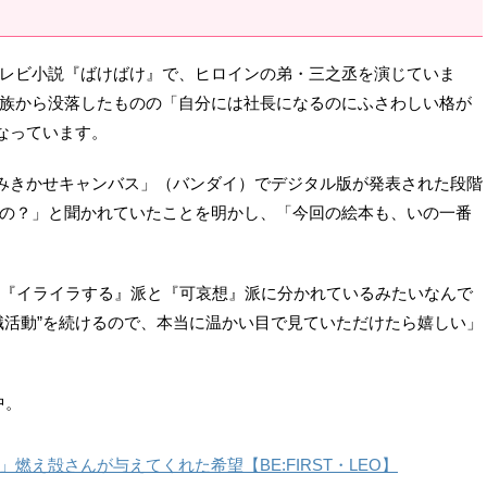
レビ小説『ばけばけ』で、ヒロインの弟・三之丞を演じていま
族から没落したものの「自分には社長になるのにふさわしい格が
なっています。
よみきかせキャンバス」（バンダイ）でデジタル版が発表された段階
の？」と聞かれていたことを明かし、「今回の絵本も、いの一番
て『イライラする』派と『可哀想』派に分かれているみたいなんで
職活動”を続けるので、本当に温かい目で見ていただけたら嬉しい」
中。
え殻さんが与えてくれた希望【BE:FIRST・LEO】