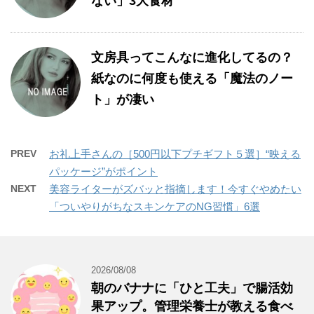
ない」3大食材
文房具ってこんなに進化してるの？
紙なのに何度も使える「魔法のノー
ト」が凄い
PREV
お礼上手さんの［500円以下プチギフト５選］“映える
パッケージ”がポイント
NEXT
美容ライターがズバッと指摘します！今すぐやめたい
「ついやりがちなスキンケアのNG習慣」6選
2026/08/08
朝のバナナに「ひと工夫」で腸活効
果アップ。管理栄養士が教える食べ