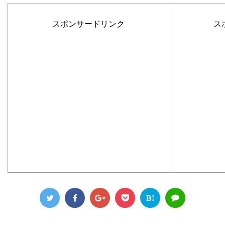
スポンサードリンク
ス
B!