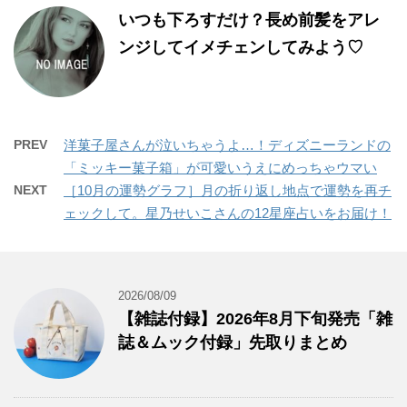
いつも下ろすだけ？長め前髪をアレ
ンジしてイメチェンしてみよう♡
PREV
洋菓子屋さんが泣いちゃうよ…！ディズニーランドの
「ミッキー菓子箱」が可愛いうえにめっちゃウマい
NEXT
［10月の運勢グラフ］月の折り返し地点で運勢を再チ
ェックして。星乃せいこさんの12星座占いをお届け！
2026/08/09
【雑誌付録】2026年8月下旬発売「雑
誌＆ムック付録」先取りまとめ