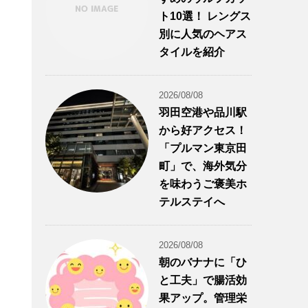
ト10選！ レングス
別に人気のヘアス
タイルを紹介
2026/08/08
羽田空港や品川駅
から好アクセス！
「プルマン東京田
町」で、海外気分
を味わうご褒美ホ
テルステイへ
2026/08/08
朝のバナナに「ひ
と工夫」で腸活効
果アップ。管理栄