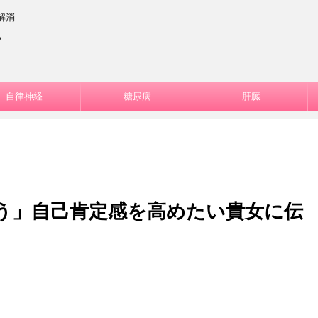
解消
ー
自律神経
糖尿病
肝臓
う」自己肯定感を高めたい貴女に伝