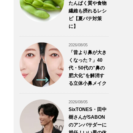
たんぱく質や食物
繊維も摂れるレシ
ピ【夏バテ対策
に】
2026/08/05
「昔より鼻が大き
くなった？」40
代・50代の“鼻の
肥大化”を解消す
る立体小鼻メイク
2026/08/05
SixTONES・田中
樹さんがSABON
のアンバサダーに
就任！いい男の休