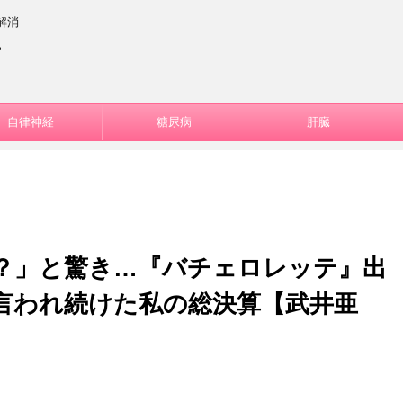
解消
ー
自律神経
糖尿病
肝臓
？」と驚き…『バチェロレッテ』出
言われ続けた私の総決算【武井亜