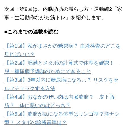
次回・第9回は、内臓脂肪の減らし方・運動編2「家
事・生活動作ながら筋トレ」を紹介します。
■これまでの連載を読む
【第1回】私がまさかの糖尿病？ 血液検査のどこを
見ればいい？
【第2回】肥満とメタボの計算式で体型を確認！
脱・糖尿病予備群のためにできること
【第3回】3年以内に糖尿病になる…？ リスクをセ
ルフチェックする方法
【第4回】おなかのぜい肉は内臓脂肪？ 皮下脂
肪？ 体に悪いのはどっち？
【第5回】脂肪が気になる体型はリンゴ型？洋ナシ
型？ メタボの診断基準は？