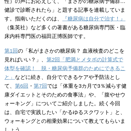
性）の声にお応えして、「まさかの糖尿病予備群…
健診で診断されたら」と題する記事を連載していま
す。指南いただくのは、
『糖尿病は自分で治す！』
（集英社）など多くの著書がある糖尿病専門医・臨
床内科専門医の福田正博医師です。
第1回
の「私がまさかの糖尿病？ 血液検査のどこを
見ればいい？」、
第2回「肥満とメタボの計算式で
体型を確認！ 脱・糖尿病予備群のためにできるこ
と」
などに続き、自分でできるケアや予防法とし
て、
第6回
・
第7回
では「体重を3カ月で3％減らす健
康ダイエットとそのための食事法」や、「腹やせウ
ォーキング」についてご紹介しました。続く今回
は、自宅で実践したい「かるゆるスクワット」と、
ウォーキングとの相乗効果について教えてもらいま
しょう。