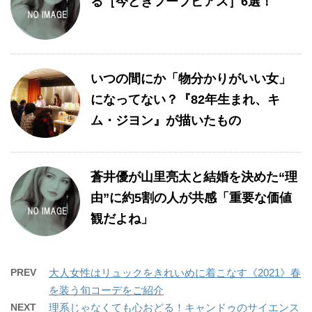
る［今どきフープピアス］6選！
いつの間にか「物分かりがいい女」
になってない？『82年生まれ、キ
ム・ジヨン』が描いたもの
蒼井優が山里亮太と結婚を決めた“理
由”に約5割の人が共感「重要な価値
観だよね」
PREV
大人女性はリュックをきれいめに着こなす《2021》春
を装う旬コーデをご紹介
NEXT
理系じゃなくても心おどる！キャンドゥのサイエンス