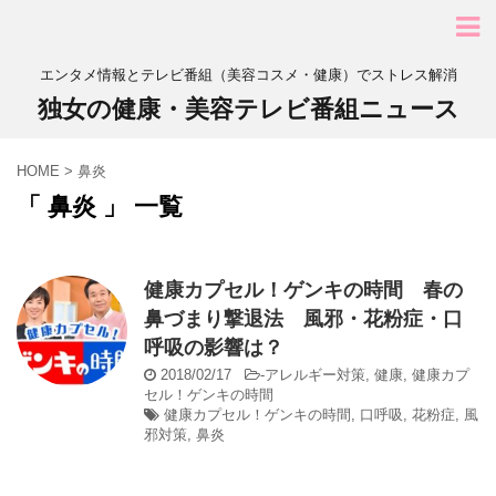
エンタメ情報とテレビ番組（美容コスメ・健康）でストレス解消
独女の健康・美容テレビ番組ニュース
HOME
>
鼻炎
「 鼻炎 」 一覧
健康カプセル！ゲンキの時間 春の
鼻づまり撃退法 風邪・花粉症・口
呼吸の影響は？
2018/02/17
-
アレルギー対策
,
健康
,
健康カプ
セル！ゲンキの時間
健康カプセル！ゲンキの時間
,
口呼吸
,
花粉症
,
風
邪対策
,
鼻炎