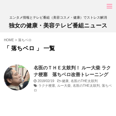
エンタメ情報とテレビ番組（美容コスメ・健康）でストレス解消
独女の健康・美容テレビ番組ニュース
HOME
>
落ちベロ
「 落ちベロ 」 一覧
名医のＴＨＥ太鼓判！ ルー大柴 ラク
ナ梗塞 落ちベロ改善トレーニング
2018/02/19
-
健康
,
名医のTHE太鼓判
ラクナ梗塞
,
ルー大柴
,
名医のTHE太鼓判
,
落ちベ
ロ