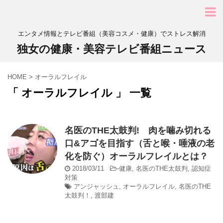
エンタメ情報とテレビ番組（美容コスメ・健康）でストレス解消
独女の健康・美容テレビ番組ニュース
HOME
>
オーラルフレイル
「 オーラルフレイル 」 一覧
名医のTHE太鼓判! 肉を噛み切れる
口&アゴを目指す（舌と喉・唾液の老
化を防ぐ）オーラルフレイルとは？
2018/03/11
-
健康
,
名医のTHE太鼓判
,
認知症
対策
アンジャッシュ
,
オーラルフレイル
,
名医のTHE
太鼓判！
,
渡部建