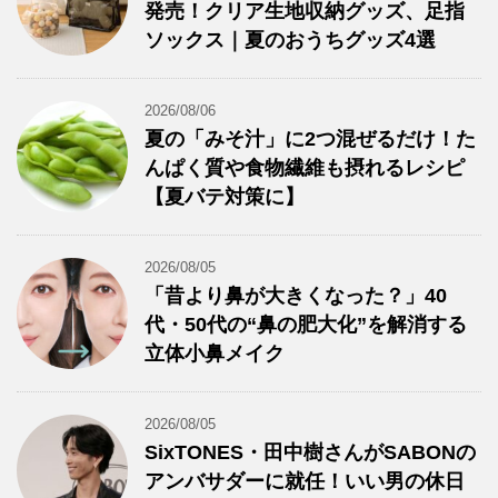
発売！クリア生地収納グッズ、足指
ソックス｜夏のおうちグッズ4選
2026/08/06
夏の「みそ汁」に2つ混ぜるだけ！た
んぱく質や食物繊維も摂れるレシピ
【夏バテ対策に】
2026/08/05
「昔より鼻が大きくなった？」40
代・50代の“鼻の肥大化”を解消する
立体小鼻メイク
2026/08/05
SixTONES・田中樹さんがSABONの
アンバサダーに就任！いい男の休日