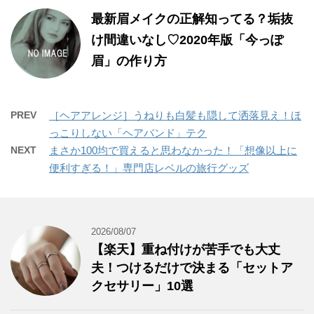
最新眉メイクの正解知ってる？垢抜
け間違いなし♡2020年版「今っぽ
眉」の作り方
PREV
［ヘアアレンジ］うねりも白髪も隠して洒落見え！ほ
っこりしない「ヘアバンド」テク
NEXT
まさか100均で買えると思わなかった！「想像以上に
便利すぎる！」専門店レベルの旅行グッズ
2026/08/07
【楽天】重ね付けが苦手でも大丈
夫！つけるだけで決まる「セットア
クセサリー」10選