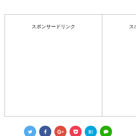
スポンサードリンク
ス
B!