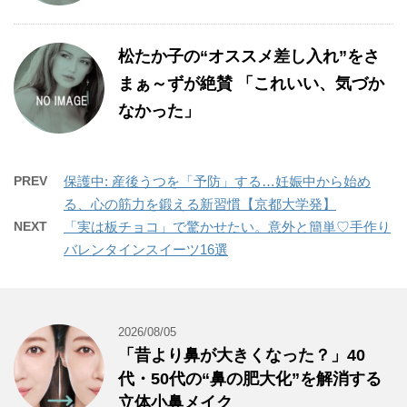
松たか子の“オススメ差し入れ”をさ
まぁ～ずが絶賛 「これいい、気づか
なかった」
PREV
保護中: 産後うつを「予防」する…妊娠中から始め
る、心の筋力を鍛える新習慣【京都大学発】
NEXT
「実は板チョコ」で驚かせたい。意外と簡単♡手作り
バレンタインスイーツ16選
2026/08/05
「昔より鼻が大きくなった？」40
代・50代の“鼻の肥大化”を解消する
立体小鼻メイク