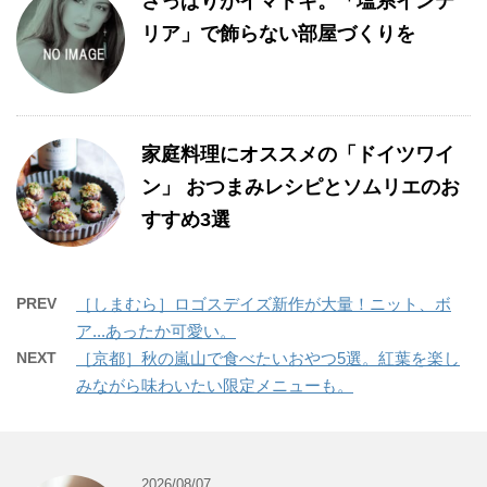
さっぱりがイマドキ。「塩系インテ
リア」で飾らない部屋づくりを
家庭料理にオススメの「ドイツワイ
ン」 おつまみレシピとソムリエのお
すすめ3選
PREV
［しまむら］ロゴスデイズ新作が大量！ニット、ボ
ア...あったか可愛い。
NEXT
［京都］秋の嵐山で食べたいおやつ5選。紅葉を楽し
みながら味わいたい限定メニューも。
2026/08/07