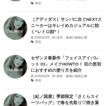
美容
［アディダス］サンバに次ぐNEXTス
ニーカーはキレイめカジュアルに効
く“レトロ顔”！
2026/02/09
-
美容・健康の最新記事
美容
セザンヌ春新作「フェイスアイパレ
ット 03」メイクHOWTO！ 目の形別
におすすめの塗り方を紹介
2026/02/09
-
美容・健康の最新記事
美容
［紀ノ国屋］季節限定「さくらスイ
ーツバッグ」で春を先取り♡焼き菓