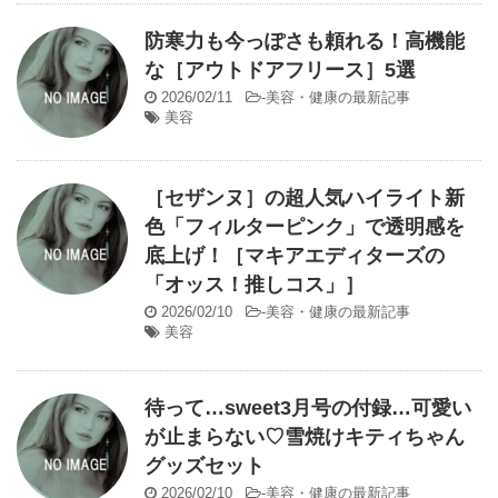
防寒力も今っぽさも頼れる！高機能
な［アウトドアフリース］5選
2026/02/11
-
美容・健康の最新記事
美容
［セザンヌ］の超人気ハイライト新
色「フィルターピンク」で透明感を
底上げ！［マキアエディターズの
「オッス！推しコス」］
2026/02/10
-
美容・健康の最新記事
美容
待って…sweet3月号の付録…可愛い
が止まらない♡雪焼けキティちゃん
グッズセット
2026/02/10
-
美容・健康の最新記事