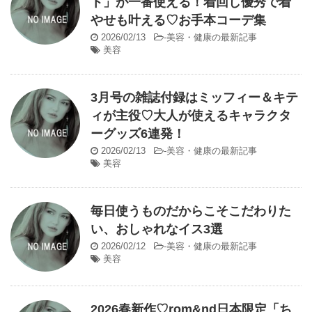
ト」が一番使える！着回し優秀で着
やせも叶える♡お手本コーデ集
2026/02/13
-
美容・健康の最新記事
美容
3月号の雑誌付録はミッフィー＆キテ
ィが主役♡大人が使えるキャラクタ
ーグッズ6連発！
2026/02/13
-
美容・健康の最新記事
美容
毎日使うものだからこそこだわりた
い、おしゃれなイス3選
2026/02/12
-
美容・健康の最新記事
美容
2026春新作♡rom&nd日本限定「ち