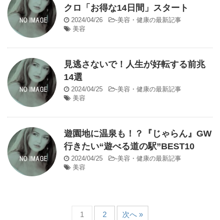
クロ「お得な14日間」スタート
2024/04/26
-
美容・健康の最新記事
美容
見逃さないで！人生が好転する前兆
14選
2024/04/25
-
美容・健康の最新記事
美容
遊園地に温泉も！？『じゃらん』GW
行きたい“遊べる道の駅”BEST10
2024/04/25
-
美容・健康の最新記事
美容
1
2
次へ »