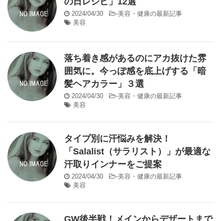
の日レシピ」12選
2024/04/30
-
美容・健康の最新記事
美容
落ち着き感があるのにアカ抜けた雰
囲気に。今っぽ感を底上げする「暗
髪ヘアカラー」３選
2024/04/30
-
美容・健康の最新記事
美容
タイプ別に汗悩みを解決！
「Salalist（サラリスト）」が最適な
汗取りインナーをご提案
2024/04/30
-
美容・健康の最新記事
美容
GW後半戦！メインからデザートまで