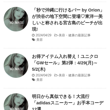
「秒で沖縄に行けるバー by Orion」
が渋谷の地下空間に登場♡東洋一美
しいと称される宮古島のビーチが出
現!
2024/04/29
-
美容・健康の最新記事
美容
お得アイテム入れ替え！ユニクロ
「GWセール」第2弾：4/29(月)～
5/2(木)
2024/04/29
-
美容・健康の最新記事
美容
明日から真似できる！大流行
「adidasスニーカー」お手本コーデ
12選