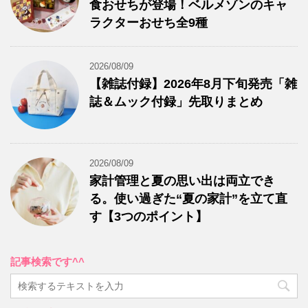
食おせちが登場！ベルメゾンのキャ
ラクターおせち全9種
2026/08/09
【雑誌付録】2026年8月下旬発売「雑
誌＆ムック付録」先取りまとめ
2026/08/09
家計管理と夏の思い出は両立でき
る。使い過ぎた“夏の家計”を立て直
す【3つのポイント】
記事検索です^^