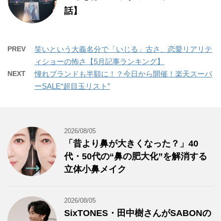
話】
PREV
笑いという大義名分で「いじる」古さ、恋愛リアリテ
ィショーの怖さ【5月記事ランキング】
NEXT
憧れブランドも半額に！？今日から開催！楽天スーパ
ーSALE“超目玉リスト”
2026/08/05
「昔より鼻が大きくなった？」40
代・50代の“鼻の肥大化”を解消する
立体小鼻メイク
2026/08/05
SixTONES・田中樹さんがSABONの