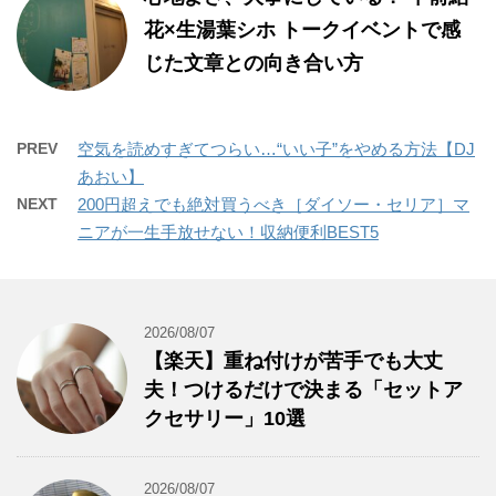
花×生湯葉シホ トークイベントで感
じた文章との向き合い方
PREV
空気を読めすぎてつらい…“いい子”をやめる方法【DJ
あおい】
NEXT
200円超えでも絶対買うべき［ダイソー・セリア］マ
ニアが一生手放せない！収納便利BEST5
2026/08/07
【楽天】重ね付けが苦手でも大丈
夫！つけるだけで決まる「セットア
クセサリー」10選
2026/08/07