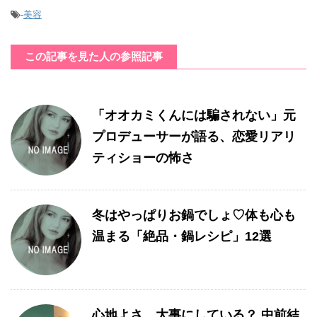
-
美容
この記事を見た人の参照記事
「オオカミくんには騙されない」元
プロデューサーが語る、恋愛リアリ
ティショーの怖さ
冬はやっぱりお鍋でしょ♡体も心も
温まる「絶品・鍋レシピ」12選
心地よさ、大事にしている？ 中前結