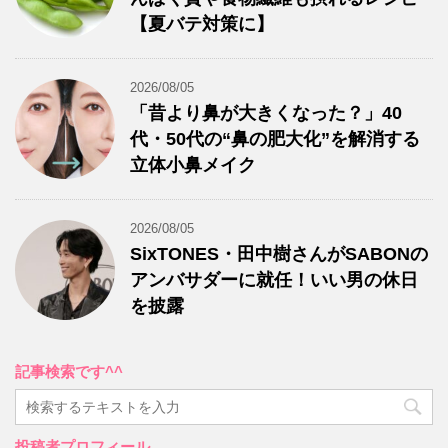
【夏バテ対策に】
2026/08/05
「昔より鼻が大きくなった？」40
代・50代の“鼻の肥大化”を解消する
立体小鼻メイク
2026/08/05
SixTONES・田中樹さんがSABONの
アンバサダーに就任！いい男の休日
を披露
記事検索です^^
投稿者プロフィール