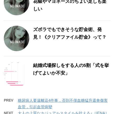
花椒やマヨネーズのちょい足しも楽
しい
ズボラでもできそうな貯金術、発
見！《クリアファイル貯金》って？
結婚式場探しをする人の5割「式を挙
げてよいか不安」
PREV
糖尿病人要遠離這4件事，否則不僅血糖猛升還會傷害
血管，引起血管病變
NEXT
大人の上質なカジュアルスタイルを叶える♪［IENA］