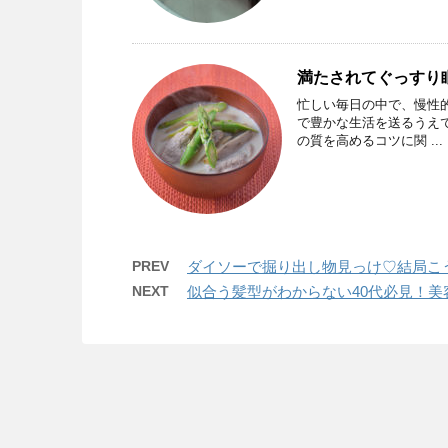
満たされてぐっすり
忙しい毎日の中で、慢性
で豊かな生活を送るうえ
の質を高めるコツに関 ...
PREV
ダイソーで掘り出し物見っけ♡結局こ
NEXT
似合う髪型がわからない40代必見！