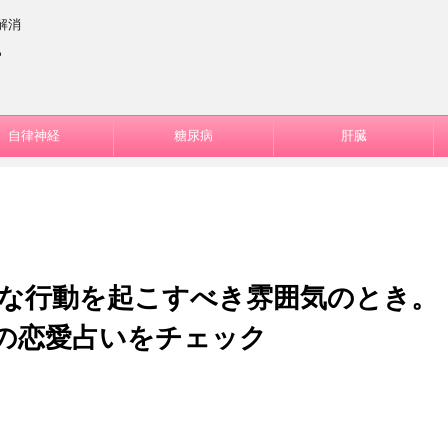
解消
ー
自律神経
糖尿病
肝臓
的な行動を起こすべき雰囲気のとき。
座の恋愛占いをチェック