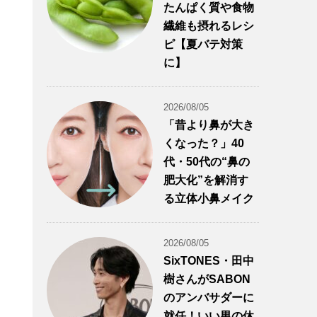
たんぱく質や食物
繊維も摂れるレシ
ピ【夏バテ対策
に】
2026/08/05
「昔より鼻が大き
くなった？」40
代・50代の“鼻の
肥大化”を解消す
る立体小鼻メイク
2026/08/05
SixTONES・田中
樹さんがSABON
のアンバサダーに
就任！いい男の休