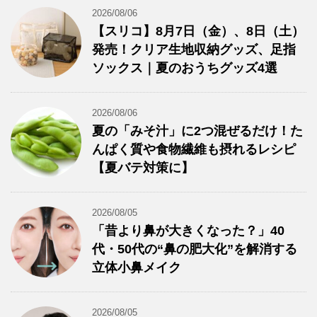
2026/08/06
【スリコ】8月7日（金）、8日（土）
発売！クリア生地収納グッズ、足指
ソックス｜夏のおうちグッズ4選
2026/08/06
夏の「みそ汁」に2つ混ぜるだけ！た
んぱく質や食物繊維も摂れるレシピ
【夏バテ対策に】
2026/08/05
「昔より鼻が大きくなった？」40
代・50代の“鼻の肥大化”を解消する
立体小鼻メイク
2026/08/05