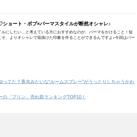
♡ショート・ボブ×パーマスタイルが断然オシャレ♪
イルにしたい…と考えている方におすすめなのが、パーマをかけること！短
こそ、よりオシャレで垢抜けた印象を作ることができるんですよ♪今回はパー
知ってた？香水みたいな“ルームスプレー”がうっとりしちゃうかわ
の「プリン」売れ筋ランキングTOP10！