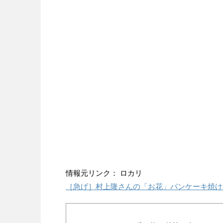
情報元リンク： ロカリ
［急げ］村上隆さんの「お花」パンケーキ焼け