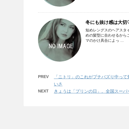
冬にも抜け感は大切
短めレングスのヘアスタ
めの髪型に合わせるから
マのかけ具合によっ ...
PREV
「ニトリ」のこれがプチバズり中って
いさ
NEXT
きょうは「プリンの日」。全国スーパー