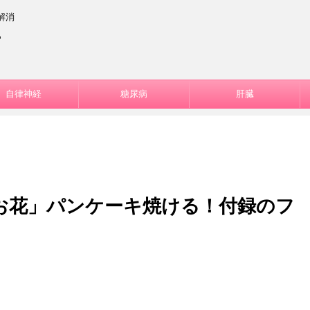
解消
ー
自律神経
糖尿病
肝臓
お花」パンケーキ焼ける！付録のフ