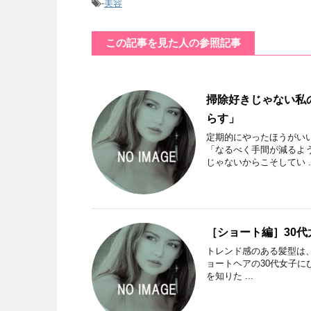
-
美容
この記事を見た人の参照記事
掃除好きじゃない私
らす」
定期的にやったほうがい
「なるべく手間が減るよ
じゃないからこそしてい ..
［ショート編］30代
トレンド感のある髪型は
ョートヘアの30代女子に
を知りた ...