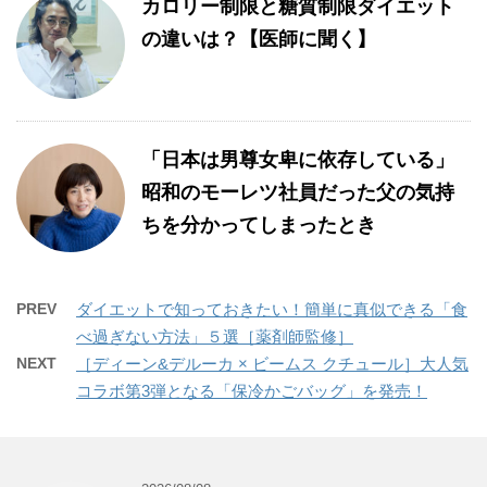
カロリー制限と糖質制限ダイエット
の違いは？【医師に聞く】
「日本は男尊女卑に依存している」
昭和のモーレツ社員だった父の気持
ちを分かってしまったとき
PREV
ダイエットで知っておきたい！簡単に真似できる「食
べ過ぎない方法」５選［薬剤師監修］
NEXT
［ディーン&デルーカ × ビームス クチュール］大人気
コラボ第3弾となる「保冷かごバッグ」を発売！