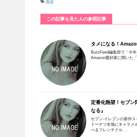
-
美容
この記事を見た人の参照記事
タメになる！Amaz
BuzzFeed編集部で「
Amazon愛好家に聞い
定番化熱望！セブン
なる』
セブン-イレブンの新作
ドーナツ生地にキャラメ
べるフレンチクル ...