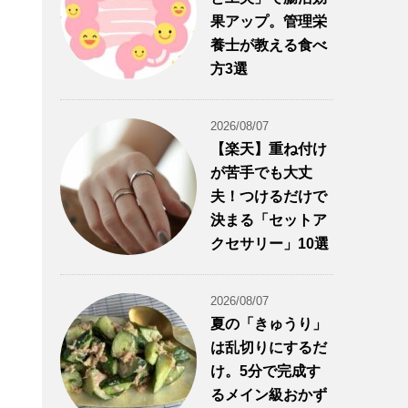
果アップ。管理栄
養士が教える食べ
方3選
2026/08/07
【楽天】重ね付け
が苦手でも大丈
夫！つけるだけで
決まる「セットア
クセサリー」10選
2026/08/07
夏の「きゅうり」
は乱切りにするだ
け。5分で完成す
るメイン級おかず