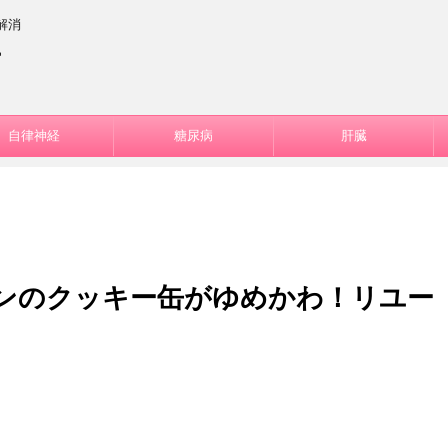
解消
ー
自律神経
糖尿病
肝臓
ンのクッキー缶がゆめかわ！リユー