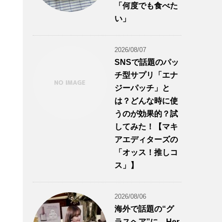
「何度でも食べた
い」
2026/08/07
SNSで話題のパッ
チ型サプリ「エナ
ジーパッチ」と
は？どんな時に使
うのが効果的？試
してみた！【マキ
アエディターズの
「オッス！推しコ
ス」】
2026/08/06
海外で話題の“グ
ラスヘア”に。Her