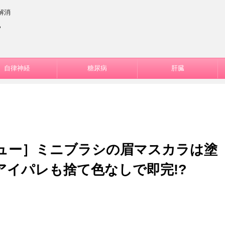
解消
ー
自律神経
糖尿病
肝臓
ュー］ミニブラシの眉マスカラは塗
アイパレも捨て色なしで即完!?