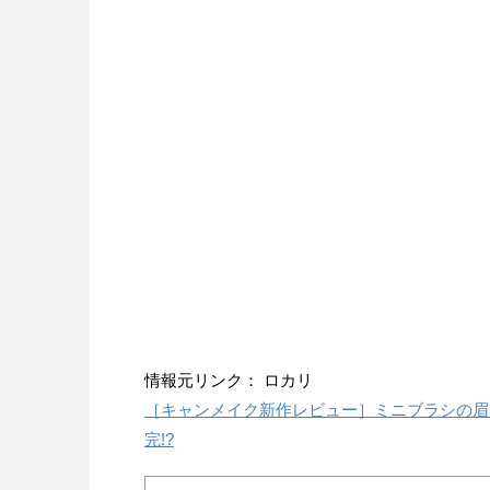
情報元リンク： ロカリ
［キャンメイク新作レビュー］ミニブラシの眉
完!?