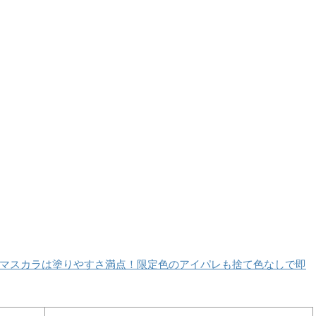
マスカラは塗りやすさ満点！限定色のアイパレも捨て色なしで即