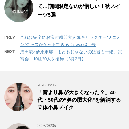
て…期間限定なのが惜しい！秋スイ
ーツ5選
PREV
これは完全にお宝付録♡大人気キャラクター“ミニオ
ン”グッズがゲットできる！sweet3月号
NEXT
成田凌×清原果耶『まともじゃないのは君も一緒』試
写会 10組20人を招待【3月2日】
2026/08/05
「昔より鼻が大きくなった？」40
代・50代の“鼻の肥大化”を解消する
立体小鼻メイク
2026/08/05