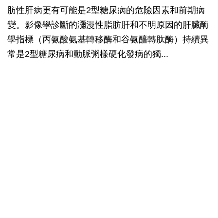
肪性肝病更有可能是2型糖尿病的危險因素和前期病
變。影像學診斷的瀰漫性脂肪肝和不明原因的肝臟酶
學指標（丙氨酸氨基轉移酶和谷氨醯轉肽酶）持續異
常是2型糖尿病和動脈粥樣硬化發病的獨...