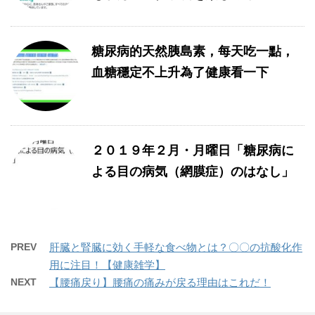
糖尿病的天然胰島素，每天吃一點，
血糖穩定不上升為了健康看一下
２０１９年２月・月曜日「糖尿病に
よる目の病気（網膜症）のはなし」
PREV
肝臓と腎臓に効く手軽な食べ物とは？〇〇の抗酸化作
用に注目！【健康雑学】
NEXT
【腰痛戻り】腰痛の痛みが戻る理由はこれだ！